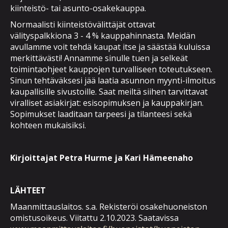
kiinteistö- tai asunto-osakekauppa.
Normaalisti kiinteistövälittäjät ottavat
välityspalkkiona 3 - 4 % kauppahinnasta. Meidän
avullamme voit tehdä kaupat itse ja säästää kuluissa
merkittävästi! Annamme sinulle tuen ja selkeät
toimintaohjeet kauppojen turvalliseen toteutukseen.
Sinun tehtäväksesi jää laatia asunnon myynti-ilmoitus
kaupallisille sivustoille. Saat meiltä siihen tarvittavat
viralliset asiakirjat: esisopimuksen ja kauppakirjan.
Sopimukset laaditaan tarpeesi ja tilanteesi sekä
kohteen mukaisiksi.
Kirjoittajat Petra Hurme ja Kari Hämeenaho
LÄHTEET
Maanmittauslaitos. s.a. Rekisteröi osakehuoneiston
omistusoikeus. Viitattu 2.10.2023. Saatavissa