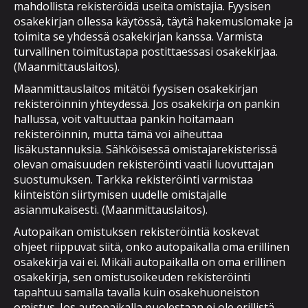
mahdollista rekisteröidä useita omistajia. Fyysisen
osakekirjan ollessa käytössä, täytä hakemuslomake ja
toimita se yhdessä osakekirjan kanssa. Varmista
turvallinen toimitustapa postittaessasi osakekirjaa.
(Maanmittauslaitos).
Maanmittauslaitos mitätöi fyysisen osakekirjan
rekisteröinnin yhteydessä. Jos osakekirja on pankin
hallussa, voit valtuuttaa pankin hoitamaan
rekisteröinnin, mutta tämä voi aiheuttaa
lisäkustannuksia. Sähköisessä omistajarekisterissä
olevan omaisuuden rekisteröinti vaatii luovuttajan
suostumuksen. Tarkka rekisteröinti varmistaa
kiinteistön siirtymisen uudelle omistajalle
asianmukaisesti. (Maanmittauslaitos).
Autopaikan omistuksen rekisteröintiä koskevat
ohjeet riippuvat siitä, onko autopaikalla oma erillinen
osakekirja vai ei. Mikäli autopaikalla on oma erillinen
osakekirja, sen omistusoikeuden rekisteröinti
tapahtuu samalla tavalla kuin osakehuoneiston
omistus. Jos autopaikalla puolestaan ei ole erillistä