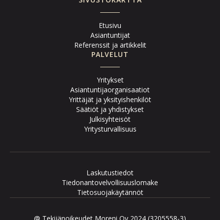
Etusivu
Asiantuntijat
Referenssit ja artikkelit
PALVELUT
Yritykset
Asiantuntijaorganisaatiot
Yrittäjät ja yksityishenkilöt
Säätiöt ja yhdistykset
Julkisyhteisöt
Yritysturvallisuus
Laskutustiedot
Tiedonantovelvollisuuslomake
Tietosuojakäytännöt
@ Tekijänoikeudet Moreni Oy 2024 (3205558-3)