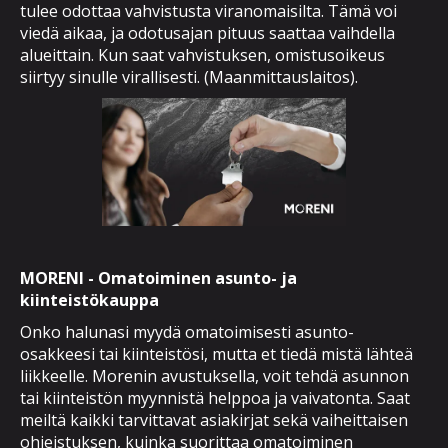
tulee odottaa vahvistusta viranomaisilta. Tämä voi
viedä aikaa, ja odotusajan pituus saattaa vaihdella
alueittain. Kun saat vahvistuksen, omistusoikeus
siirtyy sinulle virallisesti. (Maanmittauslaitos).
MORENI - Omatoiminen asunto- ja
kiinteistökauppa
Onko halunasi myydä omatoimisesti asunto-
osakkeesi tai kiinteistösi, mutta et tiedä mistä lähteä
liikkeelle. Morenin avustuksella, voit tehdä asunnon
tai kiinteistön myynnistä helppoa ja vaivatonta. Saat
meiltä kaikki tarvittavat asiakirjat sekä vaiheittaisen
ohjeistuksen, kuinka suorittaa omatoiminen