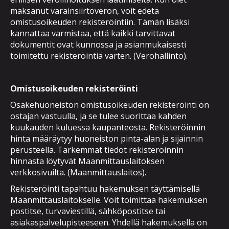
maksanut varainsiirtoveron, voit edetä
omistusoikeuden rekisteröintiin. Tämän lisäksi
kannattaa varmistaa, että kaikki tarvittavat
dokumentit ovat kunnossa ja asianmukaisesti
toimitettu rekisteröintiä varten. (Verohallinto).
Omistusoikeuden rekisteröinti
Osakehuoneiston omistusoikeuden rekisteröinti on
ostajan vastuulla, ja se tulee suorittaa kahden
kuukauden kuluessa kaupanteosta. Rekisteröinnin
hinta määräytyy huoneiston pinta-alan ja sijainnin
perusteella. Tarkemmat tiedot rekisteröinnin
hinnasta löytyvät Maanmittauslaitoksen
verkkosivuilta. (Maanmittauslaitos).
Rekisteröinti tapahtuu hakemuksen täyttämisellä
Maanmittauslaitokselle. Voit toimittaa hakemuksen
postitse, turvaviestillä, sähköpostitse tai
asiakaspalvelupisteeseen. Yhdellä hakemuksella on