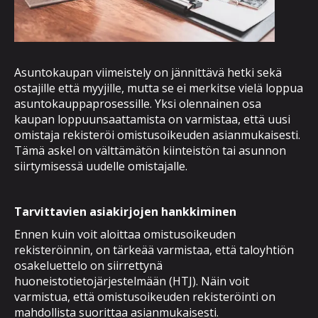
Asuntokaupan viimeistely on jännittävä hetki sekä
ostajille että myyjille, mutta se ei merkitse vielä loppua
asuntokauppaprosessille. Yksi olennainen osa
kaupan loppuunsaattamista on varmistaa, että uusi
omistaja rekisteröi omistusoikeuden asianmukaisesti.
Tämä askel on välttämätön kiinteistön tai asunnon
siirtymisessä uudelle omistajalle.
Tarvittavien asiakirjojen hankkiminen
Ennen kuin voit aloittaa omistusoikeuden
rekisteröinnin, on tärkeää varmistaa, että taloyhtiön
osakeluettelo on siirrettynä
huoneistotietojärjestelmään (HTJ). Näin voit
varmistua, että omistusoikeuden rekisteröinti on
mahdollista suorittaa asianmukaisesti.