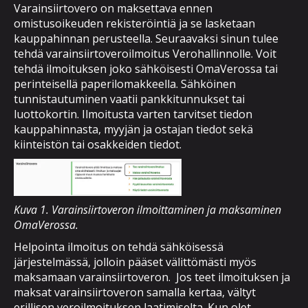
Varainsiirtovero on maksettava ennen
omistusoikeuden rekisteröintiä ja se lasketaan
kauppahinnan perusteella. Seuraavaksi sinun tulee
tehdä varainsiirtoveroilmoitus Verohallinnolle. Voit
tehdä ilmoituksen joko sähköisesti OmaVerossa tai
perinteisellä paperilomakkeella. Sähköinen
tunnistautuminen vaatii pankkitunnukset tai
luottokortin. Ilmoitusta varten tarvitset tiedon
kauppahinnasta, myyjän ja ostajan tiedot sekä
kiinteistön tai osakkeiden tiedot.
Kuva 1. Varainsiirtoveron ilmoittaminen ja maksaminen
OmaVerossa.
Helpointa ilmoitus on tehdä sähköisessä
järjestelmässä, jolloin pääset välittömästi myös
maksamaan varainsiirtoveron. Jos teet ilmoituksen ja
maksat varainsiirtoveron samalla kertaa, vältyt
erillisen veroilmoituksen laatimiselta. Kun olet