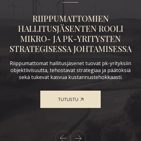
RIIPPUMATTOMIEN
K
LE
HALLITUSJÄSENTEN ROOLI
MIKRO- JA PK-YRITYSTEN
STRATEGISESSA JOHTAMISESSA
Et
Riippumattomat hallitusjäsenet tuovat pk-yrityksiin
ta
j
objektiivisuutta, tehostavat strategiaa ja päätöksiä
sekä tukevat kasvua kustannustehokkaasti.
nka
ä
TUTUSTU
ta.