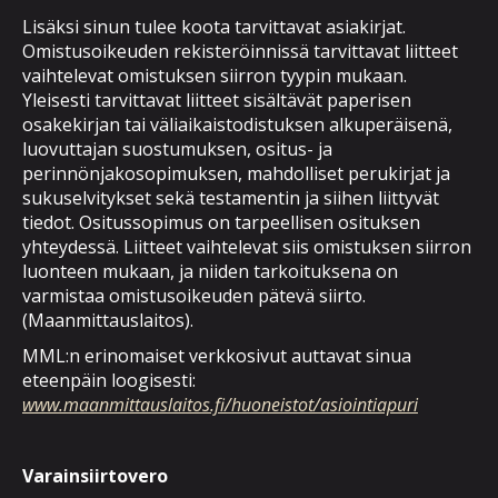
Lisäksi sinun tulee koota tarvittavat asiakirjat.
Omistusoikeuden rekisteröinnissä tarvittavat liitteet
vaihtelevat omistuksen siirron tyypin mukaan.
Yleisesti tarvittavat liitteet sisältävät paperisen
osakekirjan tai väliaikaistodistuksen alkuperäisenä,
luovuttajan suostumuksen, ositus- ja
perinnönjakosopimuksen, mahdolliset perukirjat ja
sukuselvitykset sekä testamentin ja siihen liittyvät
tiedot. Ositussopimus on tarpeellisen osituksen
yhteydessä. Liitteet vaihtelevat siis omistuksen siirron
luonteen mukaan, ja niiden tarkoituksena on
varmistaa omistusoikeuden pätevä siirto.
(Maanmittauslaitos).
MML:n erinomaiset verkkosivut auttavat sinua
eteenpäin loogisesti:
www.maanmittauslaitos.fi/huoneistot/asiointiapuri
Varainsiirtovero