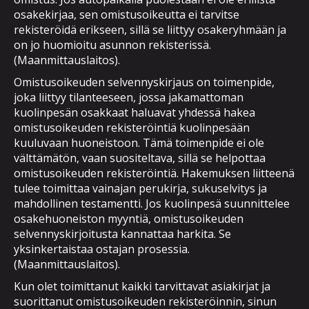
osakekirjaa, sen omistusoikeutta ei tarvitse
rekisteröidä erikseen, sillä se liittyy osakeryhmään ja
on jo huomioitu asunnon rekisterissä.
(Maanmittauslaitos).
Omistusoikeuden selvennyskirjaus on toimenpide,
joka liittyy tilanteeseen, jossa jakamattoman
kuolinpesän osakkaat haluavat yhdessä hakea
omistusoikeuden rekisteröintiä kuolinpesään
kuuluvaan huoneistoon. Tämä toimenpide ei ole
välttämätön, vaan suositeltava, sillä se helpottaa
omistusoikeuden rekisteröintiä. Hakemuksen liitteenä
tulee toimittaa vainajan perukirja, sukuselvitys ja
mahdollinen testamentti. Jos kuolinpesä suunnittelee
osakehuoneiston myyntiä, omistusoikeuden
selvennyskirjoitusta kannattaa harkita. Se
yksinkertaistaa ostajan prosessia.
(Maanmittauslaitos).
Kun olet toimittanut kaikki tarvittavat asiakirjat ja
suorittanut omistusoikeuden rekisteröinnin, sinun