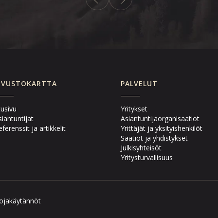
IVUSTOKARTTA
PALVELUT
tusivu
Yritykset
siantuntijat
Asiantuntijaorganisaatiot
ferenssit ja artikkelit
Yrittäjät ja yksityishenkilöt
Säätiöt ja yhdistykset
Julkisyhteisöt
Yritysturvallisuus
ojakäytännöt