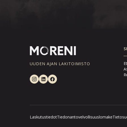
S
E
UUDEN AJAN LAKITOIMISTO
A
Re
Laskutustiedot
Tiedonantovelvollisuuslomake
Tietosu