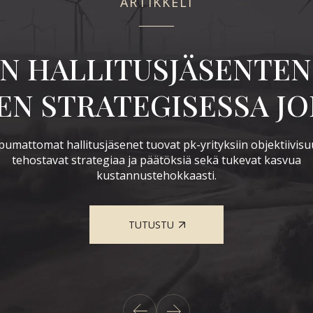
ARTIKKELI
N HALLITUSJÄSENTEN 
EN STRATEGISESSA J
pumattomat hallitusjäsenet tuovat pk-yrityksiin objektiivisu
tehostavat strategiaa ja päätöksiä sekä tukevat kasvua
kustannustehokkaasti.
TUTUSTU