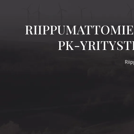
E
RIIPPUMATTOMIE
PK-YRITYST
Riip