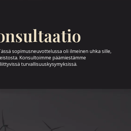
onsultaatio
Tässä sopimusneuvottelussa oli ilmeinen uhka sille,
 aineistosta. Konsultoimme päämiestämme
liittyvissä turvallisuuskysymyksissä.