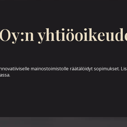
Oy:n yhtiöoikeude
ovatiiviselle mainostoimistolle räätälöidyt sopimukset. Lisä
nassa.