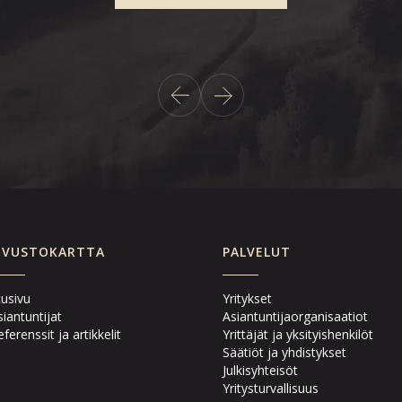
IVUSTOKARTTA
PALVELUT
tusivu
Yritykset
siantuntijat
Asiantuntijaorganisaatiot
ferenssit ja artikkelit
Yrittäjät ja yksityishenkilöt
Säätiöt ja yhdistykset
Julkisyhteisöt
Yritysturvallisuus