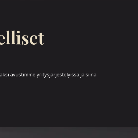
lliset
ksi avustimme yritysjärjestelyissä ja siinä