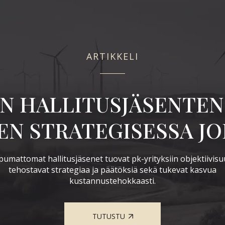
ARTIKKELI
N HALLITUSJÄSENTEN 
EN STRATEGISESSA J
pumattomat hallitusjäsenet tuovat pk-yrityksiin objektiivisu
tehostavat strategiaa ja päätöksiä sekä tukevat kasvua
kustannustehokkaasti.
TUTUSTU