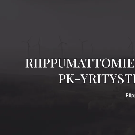
E
RIIPPUMATTOMIE
PK-YRITYST
Riip