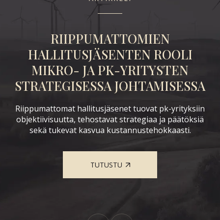
RIIPPUMATTOMIEN
K
LE
HALLITUSJÄSENTEN ROOLI
MIKRO- JA PK-YRITYSTEN
STRATEGISESSA JOHTAMISESSA
Et
Riippumattomat hallitusjäsenet tuovat pk-yrityksiin
ta
j
objektiivisuutta, tehostavat strategiaa ja päätöksiä
sekä tukevat kasvua kustannustehokkaasti.
nka
ä
TUTUSTU
ta.