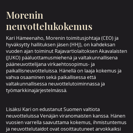
Morenin
neuvottelukokemus
Kari Hämeenaho, Morenin toimitusjohtaja (CEO) ja
hyväksytty hallituksen jäsen (HHJ), on kahdeksan
vuoden ajan toiminut Rajavartiolaitoksen Akavalaisten
(JUKO) pääluottamusmiehenä ja valtakunnallisena
pääneuvottelijana virkaehtosopimus- ja
paikallisneuvotteluissa. Hänellä on laaja kokemus ja
vahva osaaminen sekä paikallisessa että
valtakunnallisessa neuvottelutoiminnassa ja
työmarkkinajärjestelmässä.
Lisäksi Kari on edustanut Suomen valtiota
neuvotteluissa Venäjän viranomaisten kanssa. Hänen
vuosien varrella saavuttama kokemus, ihmistuntemus
ja neuvottelutaidot ovat osoittautuneet arvokkaiksi