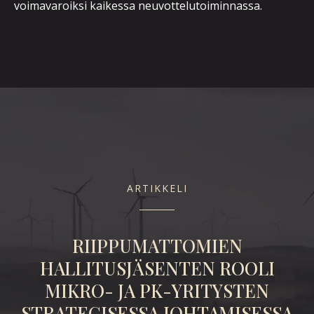
voimavaroiksi kaikessa neuvottelutoiminnassa.
ARTIKKELI
RIIPPUMATTOMIEN
K
LE
HALLITUSJÄSENTEN ROOLI
MIKRO- JA PK-YRITYSTEN
STRATEGISESSA JOHTAMISESSA