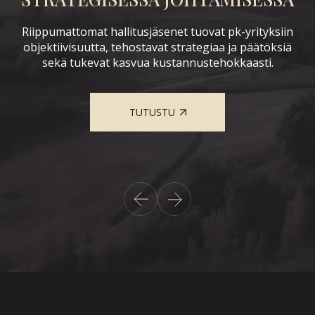
Et
Riippumattomat hallitusjäsenet tuovat pk-yrityksiin
ta
j
objektiivisuutta, tehostavat strategiaa ja päätöksiä
sekä tukevat kasvua kustannustehokkaasti.
nka
ä
TUTUSTU
ta.