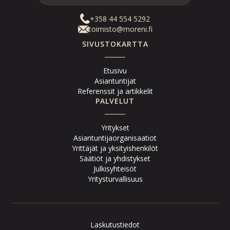
+358 44 554 5292
toimisto@moreni.fi
SIVUSTOKARTTA
Etusivu
Asiantuntijat
Referenssit ja artikkelit
PALVELUT
Yritykset
Asiantuntijaorganisaatiot
Yrittäjät ja yksityishenkilöt
Säätiöt ja yhdistykset
Julkisyhteisöt
Yritysturvallisuus
Laskutustiedot