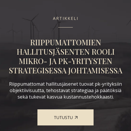
ARTIKKELI
RIIPPUMATTOMIEN
K
LE
HALLITUSJÄSENTEN ROOLI
MIKRO- JA PK-YRITYSTEN
STRATEGISESSA JOHTAMISESSA
Et
Riippumattomat hallitusjäsenet tuovat pk-yrityksiin
ta
j
objektiivisuutta, tehostavat strategiaa ja päätöksiä
sekä tukevat kasvua kustannustehokkaasti.
nka
ä
TUTUSTU