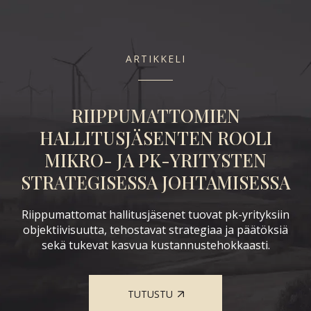
ARTIKKELI
RIIPPUMATTOMIEN
K
LE
HALLITUSJÄSENTEN ROOLI
MIKRO- JA PK-YRITYSTEN
STRATEGISESSA JOHTAMISESSA
Et
Riippumattomat hallitusjäsenet tuovat pk-yrityksiin
ta
j
objektiivisuutta, tehostavat strategiaa ja päätöksiä
sekä tukevat kasvua kustannustehokkaasti.
nka
ä
TUTUSTU